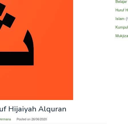
Belajar
Huruf H
Islam
(
Kumpul
Mukjiza
uf Hijaiyah Alquran
Permana
Posted on
26/06/2020