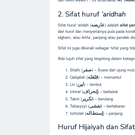
2. Sifat huruf
‘aridhah
ﻋﺎﺭﻀﻪ
Sifat huruf ‘aridah (
) adalah
sifat y
dari huruf dan menyertainya pula pada kondisi
idgham, atau ikhfa’, panjang atau pendek 
Sifat ini juga dikenali sebagai “sifat yang ti
Ada tujuh sifat yang tergolong dalam kategori
ﺻﻔﺮ
Shafir (
) – Suara dari ujung mu
ﻗﻠﻘﻠﻪ
Qalqalah (
) – memantul
ﻟﻴﻦ
Lin (
) – lembut
ﺇﻧﺤﺮﺍﻑ
Inhiraf (
) – berbelok
ﺗﻜﺮﻳﺮ
Takrir (
) – berulang
ﺗﻔﺸﻰ
Tafasysyi (
) – bertebaran
ﺇﺳﺘﻂﺎﻟﻪ
Istitolah (
) – panjang
Huruf Hijaiyah dan Sifa