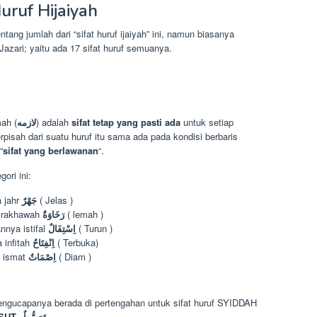
uruf Hijaiyah
ang jumlah dari “sifat huruf ijaiyah” ini, namun biasanya
azari; yaitu ada 17 sifat huruf semuanya.
mah (
ﻻﺯﻣﻪ
) adalah
sifat tetap yang pasti ada
untuk setiap
rpisah dari suatu huruf itu sama ada pada kondisi berbaris
“
sifat yang berlawanan
“.
ori ini:
 jahr
جَهْرٌ
( Jelas )
a rakhawah
رَخَاوَةٌ
( lemah )
nnya istifal
اِسْتِفَالٌ
( Turun )
 infitah
اِنْفِتَاحٌ
( Terbuka)
a ismat
اِصْمَاتٌ
( Diam )
 pengucapanya berada di pertengahan untuk sifat huruf SYIDDAH
AT TAWASUT تَوَسُّطٌ