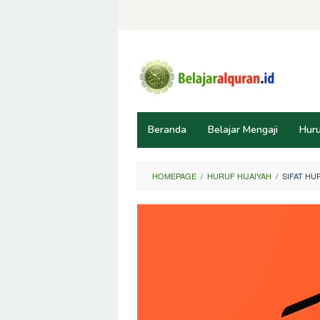
Skip
to
content
Beranda
Belajar Mengaji
Huru
HOMEPAGE
/
HURUF HIJAIYAH
/
SIFAT HU