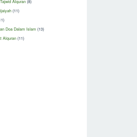
 Tajwid Alquran
(8)
ijaiyah
(11)
11)
an Doa Dalam Islam
(13)
t Alquran
(11)