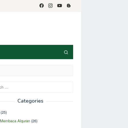
Categories
(25)
r Membaca Alquran
(26)