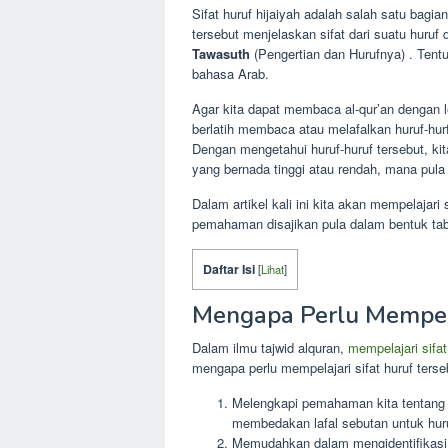
Sifat huruf hijaiyah adalah salah satu bagian
tersebut menjelaskan sifat dari suatu huru
Tawasuth
(Pengertian dan Hurufnya) . Tentu
bahasa Arab.
Agar kita dapat membaca al-qur’an dengan l
berlatih membaca atau melafalkan huruf-hurf q
Dengan mengetahui huruf-huruf tersebut, 
yang bernada tinggi atau rendah, mana pula 
Dalam artikel kali ini kita akan mempelajari
pemahaman disajikan pula dalam bentuk tabe
Daftar Isi
[
Lihat
]
Mengapa Perlu Mempelaj
Dalam ilmu tajwid alquran,
mempelajari sifat
mengapa perlu mempelajari sifat huruf terse
Melengkapi pemahaman kita tentang M
membedakan lafal sebutan untuk hur
Memudahkan dalam mengidentifikasi h