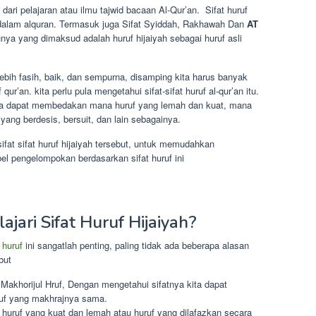
 dari pelajaran atau ilmu tajwid bacaan Al-Qur’an. Sifat huruf
f dalam alquran. Termasuk juga Sifat Syiddah, Rakhawah Dan
AT
nya yang dimaksud adalah huruf hijaiyah sebagai huruf asli
ebih fasih, baik, dan sempurna, disamping kita harus banyak
ur’an. kita perlu pula mengetahui sifat-sifat huruf al-qur’an itu.
kita dapat membedakan mana huruf yang lemah dan kuat, mana
yang berdesis, bersuit, dan lain sebagainya.
 sifat sifat huruf hijaiyah tersebut, untuk memudahkan
l pengelompokan berdasarkan sifat huruf ini
ari Sifat Huruf Hijaiyah?
 huruf
ini sangatlah penting, paling tidak ada beberapa alasan
but
akhorijul Hruf, Dengan mengetahui sifatnya kita dapat
uf yang makhrajnya sama.
uruf yang kuat dan lemah atau huruf yang dilafazkan secara