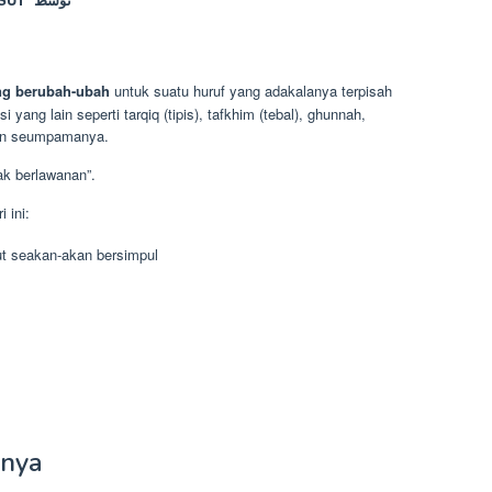
ang berubah-ubah
untuk suatu huruf yang adakalanya terpisah
 yang lain seperti tarqiq (tipis), tafkhim (tebal), ghunnah,
dan seumpamanya.
dak berlawanan”.
 ini:
lut seakan-akan bersimpul
tnya