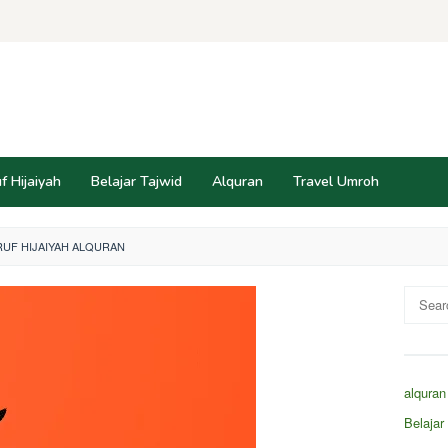
f Hijaiyah
Belajar Tajwid
Alquran
Travel Umroh
RUF HIJAIYAH ALQURAN
Search
for:
alquran
Belaja