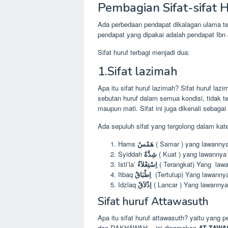
Pembagian Sifat-sifat H
Ada perbedaan pendapat dikalagan ulama tent
pendapat yang dipakai adalah pendapat Ibn J
Sifat huruf terbagi menjadi dua:
1.Sifat lazimah
Apa itu sifat huruf lazimah? Sifat huruf lazi
sebutan huruf dalam semua kondisi, tidak te
maupun mati. Sifat ini juga dikenali sebagai 
Ada sepuluh sifat yang tergolong dalam kateg
Hams
هَمْسُ
( Samar ) yang lawannya
Syiddah
شِدَّةٌ
( Kuat ) yang lawanny
Isti’la’
اِسْتِعْلاَءٌ
( Terangkat) Yang lawa
Itbaq
اِطْبَاقٌ
(Tertutup) Yang lawannya
Idzlaq
اِذْلاَقٌ
( Lancar ) Yang lawanny
Sifat huruf Attawasuth
Apa itu sifat huruf attawasuth? yaitu yang
dan RAKHAWAH , ini dinamakan