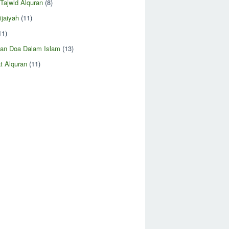
 Tajwid Alquran
(8)
ijaiyah
(11)
11)
an Doa Dalam Islam
(13)
t Alquran
(11)