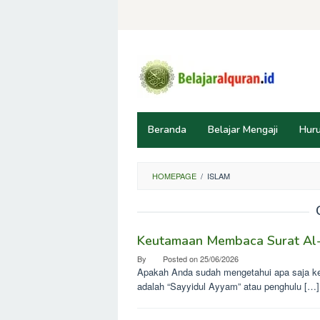
Skip
to
content
Beranda
Belajar Mengaji
Huru
HOMEPAGE
/
ISLAM
Keutamaan Membaca Surat Al-K
By
Posted on
25/06/2026
Apakah Anda sudah mengetahui apa saja ke
adalah “Sayyidul Ayyam” atau penghulu […]