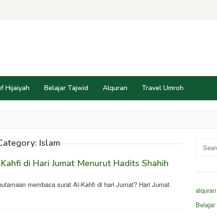
f Hijaiyah
Belajar Tajwid
Alquran
Travel Umroh
Category:
Islam
Search
for:
ahfi di Hari Jumat Menurut Hadits Shahih
utamaan membaca surat Al-Kahfi di hari Jumat? Hari Jumat
alquran
Belaja