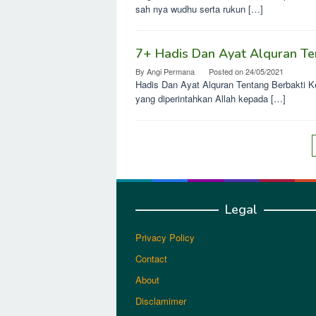
sah nya wudhu serta rukun […]
7+ Hadis Dan Ayat Alquran Te
By
Angi Permana
Posted on
24/05/2021
Hadis Dan Ayat Alquran Tentang Berbakti K
yang diperintahkan Allah kepada […]
Legal
Privacy Policy
Contact
About
Disclamimer