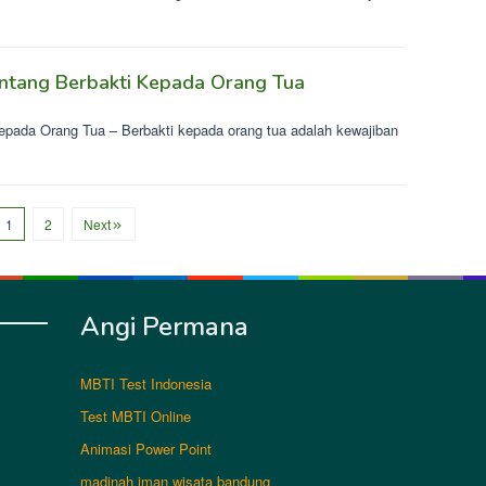
ntang Berbakti Kepada Orang Tua
epada Orang Tua – Berbakti kepada orang tua adalah kewajiban
1
2
Next
Angi Permana
MBTI Test Indonesia
Test MBTI Online
Animasi Power Point
madinah iman wisata bandung