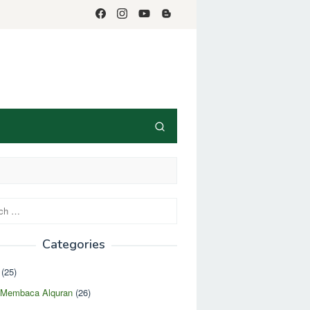
Categories
(25)
r Membaca Alquran
(26)