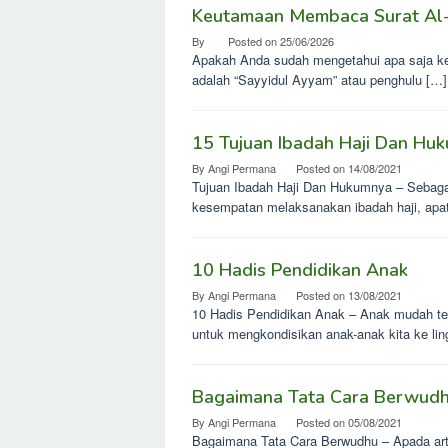
Keutamaan Membaca Surat Al-K
By
Posted on
25/06/2026
Apakah Anda sudah mengetahui apa saja ke
adalah “Sayyidul Ayyam” atau penghulu […]
15 Tujuan Ibadah Haji Dan Hu
By
Angi Permana
Posted on
14/08/2021
Tujuan Ibadah Haji Dan Hukumnya – Sebagai
kesempatan melaksanakan ibadah haji, apat
10 Hadis Pendidikan Anak
By
Angi Permana
Posted on
13/08/2021
10 Hadis Pendidikan Anak – Anak mudah terp
untuk mengkondisikan anak-anak kita ke li
Bagaimana Tata Cara Berwudhu
By
Angi Permana
Posted on
05/08/2021
Bagaimana Tata Cara Berwudhu – Apada artik