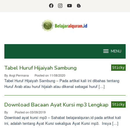
Skip
to
content
MENU
Tabel Huruf Hijaiyah Sambung
Sticky
Belajar
By
Angi Permana
Posted on
11/08/2020
alquran
Tabel Huruf Hijaiyah Sambung – Pada artikel kali ini dibahas tentang
Huruf Arab atau huruf hijaiah atau dikenal sebagai huruf […]
Download Bacaan Ayat Kursi mp3 Lengkap
Sticky
By
Posted on
03/09/2019
Download ayat kursi mp3 – Sahabat belajaralquran.id pada artikel kali
ini, adalah tentang Ayat Kursi sekaligus Ayat Kursi mp3. Insya […]