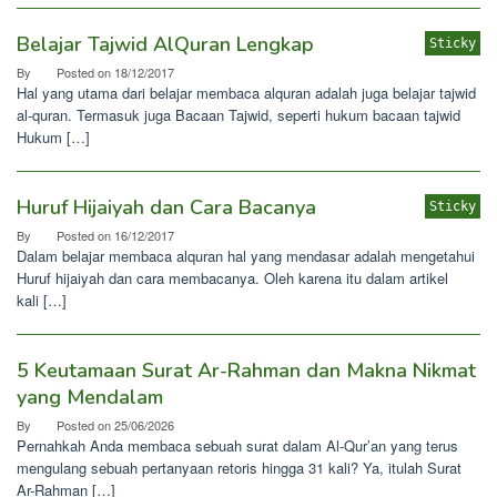
Belajar Tajwid AlQuran Lengkap
Sticky
By
Posted on
18/12/2017
Hal yang utama dari belajar membaca alquran adalah juga belajar tajwid
al-quran. Termasuk juga Bacaan Tajwid, seperti hukum bacaan tajwid
Hukum […]
Huruf Hijaiyah dan Cara Bacanya
Sticky
By
Posted on
16/12/2017
Dalam belajar membaca alquran hal yang mendasar adalah mengetahui
Huruf hijaiyah dan cara membacanya. Oleh karena itu dalam artikel
kali […]
5 Keutamaan Surat Ar-Rahman dan Makna Nikmat
yang Mendalam
By
Posted on
25/06/2026
Pernahkah Anda membaca sebuah surat dalam Al-Qur’an yang terus
mengulang sebuah pertanyaan retoris hingga 31 kali? Ya, itulah Surat
Ar-Rahman […]