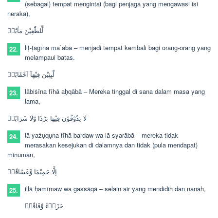
(sebagai) tempat mengintai (bagi penjaga yang mengawasi isi
neraka),
لِّلطّٰغِيْنَ مَاٰبًاۙ
liṭ-ṭāgīna ma`ābā –
menjadi tempat kembali bagi orang-orang yang
22.
melampaui batas.
لّٰبِثِيْنَ فِيْهَآ اَحْقَابًاۚ
lābiṡīna fīhā aḥqābā –
Mereka tinggal di sana dalam masa yang
23.
lama,
لَا يَذُوْقُوْنَ فِيْهَا بَرْدًا وَّلَا شَرَابًاۙ
lā yażụqụna fīhā bardaw wa lā syarābā –
mereka tidak
24.
merasakan kesejukan di dalamnya dan tidak (pula mendapat)
minuman,
اِلَّا حَمِيْمًا وَّغَسَّاقًاۙ
illā ḥamīmaw wa gassāqā –
selain air yang mendidih dan nanah,
25.
جَزَاۤءً وِّفَاقًاۗ