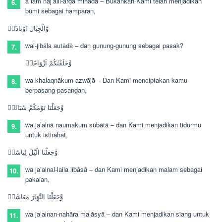
a lam naj’alil-arḍa mihādā –
Bukankah Kami telah menjadikan
6.
bumi sebagai hamparan,
وَّالْجِبَالَ اَوْتَادًاۖ
wal-jibāla autādā –
dan gunung-gunung sebagai pasak?
7.
وَّخَلَقْنٰكُمْ اَزْوَاجًاۙ
wa khalaqnākum azwājā –
Dan Kami menciptakan kamu
8.
berpasang-pasangan,
وَّجَعَلْنَا نَوْمَكُمْ سُبَاتًاۙ
wa ja’alnā naumakum subātā –
dan Kami menjadikan tidurmu
9.
untuk istirahat,
وَّجَعَلْنَا الَّيْلَ لِبَاسًاۙ
wa ja’alnal-laila libāsā –
dan Kami menjadikan malam sebagai
10.
pakaian,
وَّجَعَلْنَا النَّهَارَ مَعَاشًاۚ
wa ja’alnan-nahāra ma’āsyā –
dan Kami menjadikan siang untuk
11.