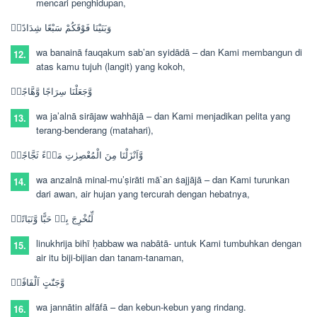
mencari penghidupan,
وَبَنَيْنَا فَوْقَكُمْ سَبْعًا شِدَادًاۙ
wa banainā fauqakum sab’an syidādā –
dan Kami membangun di
12.
atas kamu tujuh (langit) yang kokoh,
وَّجَعَلْنَا سِرَاجًا وَّهَّاجًاۖ
wa ja’alnā sirājaw wahhājā –
dan Kami menjadikan pelita yang
13.
terang-benderang (matahari),
وَّاَنْزَلْنَا مِنَ الْمُعْصِرٰتِ مَاۤءً ثَجَّاجًاۙ
wa anzalnā minal-mu’ṣirāti mā`an ṡajjājā –
dan Kami turunkan
14.
dari awan, air hujan yang tercurah dengan hebatnya,
لِّنُخْرِجَ بِهٖ حَبًّا وَّنَبَاتًاۙ
linukhrija bihī ḥabbaw wa nabātā-
untuk Kami tumbuhkan dengan
15.
air itu biji-bijian dan tanam-tanaman,
وَّجَنّٰتٍ اَلْفَافًاۗ
wa jannātin alfāfā –
dan kebun-kebun yang rindang.
16.