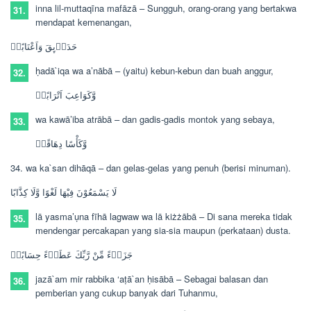
inna lil-muttaqīna mafāzā –
Sungguh, orang-orang yang bertakwa
31.
mendapat kemenangan,
حَدَاۤىِٕقَ وَاَعْنَابًاۙ
ḥadā`iqa wa a’nābā –
(yaitu) kebun-kebun dan buah anggur,
32.
وَّكَوَاعِبَ اَتْرَابًاۙ
wa kawā’iba atrābā –
dan gadis-gadis montok yang sebaya,
33.
وَّكَأْسًا دِهَاقًاۗ
34. wa ka`san dihāqā –
dan gelas-gelas yang penuh (berisi minuman).
لَا يَسْمَعُوْنَ فِيْهَا لَغْوًا وَّلَا كِذَّابًا
lā yasma’ụna fīhā lagwaw wa lā kiżżābā –
Di sana mereka tidak
35.
mendengar percakapan yang sia-sia maupun (perkataan) dusta.
جَزَاۤءً مِّنْ رَّبِّكَ عَطَاۤءً حِسَابًاۙ
jazā`am mir rabbika ‘aṭā`an ḥisābā –
Sebagai balasan dan
36.
pemberian yang cukup banyak dari Tuhanmu,