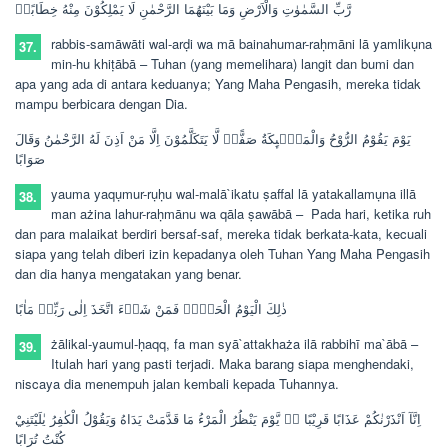
رَّبِّ السَّمٰوٰتِ وَالْاَرْضِ وَمَا بَيْنَهُمَا الرَّحْمٰنِ لَا يَمْلِكُوْنَ مِنْهُ خِطَابًاۚ
rabbis-samāwāti wal-arḍi wa mā bainahumar-raḥmāni lā yamlikụna
37.
min-hu khiṭābā –
Tuhan (yang memelihara) langit dan bumi dan
apa yang ada di antara keduanya; Yang Maha Pengasih, mereka tidak
mampu berbicara dengan Dia.
يَوْمَ يَقُوْمُ الرُّوْحُ وَالْمَلٰۤىِٕكَةُ صَفًّاۙ لَّا يَتَكَلَّمُوْنَ اِلَّا مَنْ اَذِنَ لَهُ الرَّحْمٰنُ وَقَالَ
صَوَابًا
yauma yaqụmur-rụḥu wal-malā`ikatu ṣaffal lā yatakallamụna illā
38.
man ażina lahur-raḥmānu wa qāla ṣawābā –
Pada hari, ketika ruh
dan para malaikat berdiri bersaf-saf, mereka tidak berkata-kata, kecuali
siapa yang telah diberi izin kepadanya oleh Tuhan Yang Maha Pengasih
dan dia hanya mengatakan yang benar.
ذٰلِكَ الْيَوْمُ الْحَقُّۚ فَمَنْ شَاۤءَ اتَّخَذَ اِلٰى رَبِّهٖ مَاٰبًا
żālikal-yaumul-ḥaqq, fa man syā`attakhaża ilā rabbihī ma`ābā –
39.
Itulah hari yang pasti terjadi. Maka barang siapa menghendaki,
niscaya dia menempuh jalan kembali kepada Tuhannya.
اِنَّآ اَنْذَرْنٰكُمْ عَذَابًا قَرِيْبًا ەۙ يَّوْمَ يَنْظُرُ الْمَرْءُ مَا قَدَّمَتْ يَدَاهُ وَيَقُوْلُ الْكٰفِرُ يٰلَيْتَنِيْ
كُنْتُ تُرَابًا