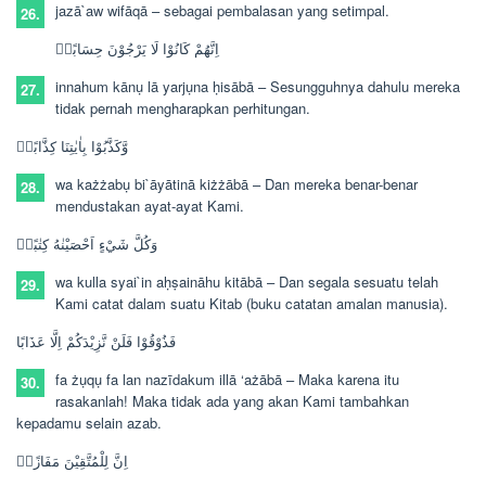
jazā`aw wifāqā –
sebagai pembalasan yang setimpal.
26.
اِنَّهُمْ كَانُوْا لَا يَرْجُوْنَ حِسَابًاۙ
innahum kānụ lā yarjụna ḥisābā –
Sesungguhnya dahulu mereka
27.
tidak pernah mengharapkan perhitungan.
وَّكَذَّبُوْا بِاٰيٰتِنَا كِذَّابًاۗ
wa każżabụ bi`āyātinā kiżżābā –
Dan mereka benar-benar
28.
mendustakan ayat-ayat Kami.
وَكُلَّ شَيْءٍ اَحْصَيْنٰهُ كِتٰبًاۙ
wa kulla syai`in aḥṣaināhu kitābā –
Dan segala sesuatu telah
29.
Kami catat dalam suatu Kitab (buku catatan amalan manusia).
فَذُوْقُوْا فَلَنْ نَّزِيْدَكُمْ اِلَّا عَذَابًا
fa żụqụ fa lan nazīdakum illā ‘ażābā –
Maka karena itu
30.
rasakanlah! Maka tidak ada yang akan Kami tambahkan
kepadamu selain azab.
اِنَّ لِلْمُتَّقِيْنَ مَفَازًاۙ