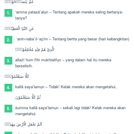
عَمَّ يَتَسَاۤءَلُوْنَۚ
‘amma yatasā`alụn –
Tentang apakah mereka saling bertanya-
1.
tanya?
عَنِ النَّبَاِ الْعَظِيْمِۙ
‘anin-naba`il-‘aẓīm –
Tentang berita yang besar (hari kebangkitan)
2.
الَّذِيْ هُمْ فِيْهِ مُخْتَلِفُوْنَۗ
allażī hum fīhi mukhtalifụn –
yang dalam hal itu mereka
3.
berselisih.
كَلَّا سَيَعْلَمُوْنَۙ
kallā saya’lamụn –
Tidak! Kelak mereka akan mengetahui,
4.
ثُمَّ كَلَّا سَيَعْلَمُوْنَ
ṡumma kallā saya’lamụn –
sekali lagi tidak! Kelak mereka akan
5.
mengetahui.
اَلَمْ نَجْعَلِ الْاَرْضَ مِهٰدًاۙ