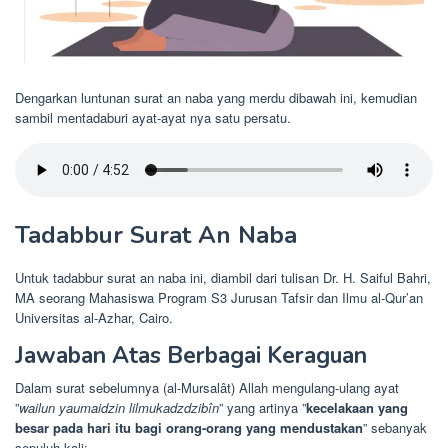
Dengarkan luntunan surat an naba yang merdu dibawah ini, kemudian
sambil mentadaburi ayat-ayat nya satu persatu.
Tadabbur Surat An Naba
Untuk tadabbur surat an naba ini, diambil dari tulisan Dr. H. Saiful Bahri,
MA seorang Mahasiswa Program S3 Jurusan Tafsir dan Ilmu al-Qur’an
Universitas al-Azhar, Cairo.
Jawaban Atas Berbagai Keraguan
Dalam surat sebelumnya (al-Mursalât) Allah mengulang-ulang ayat
”
wailun yaumaidzin lilmukadzdzibîn
” yang artinya ”
kecelakaan yang
besar pada hari itu bagi orang-orang yang mendustakan
” sebanyak
sepuluh kali;