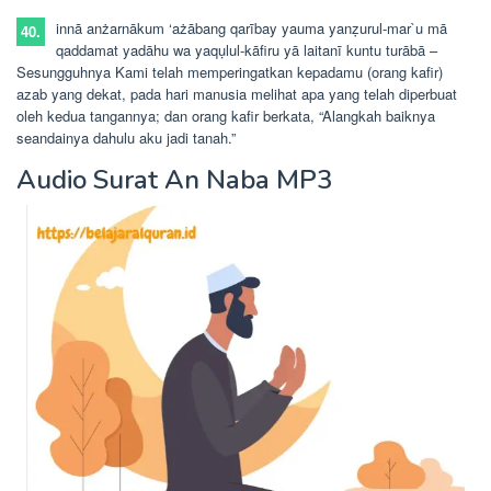
innā anżarnākum ‘ażābang qarībay yauma yanẓurul-mar`u mā
40.
qaddamat yadāhu wa yaqụlul-kāfiru yā laitanī kuntu turābā –
Sesungguhnya Kami telah memperingatkan kepadamu (orang kafir)
azab yang dekat, pada hari manusia melihat apa yang telah diperbuat
oleh kedua tangannya; dan orang kafir berkata, “Alangkah baiknya
seandainya dahulu aku jadi tanah.”
Audio Surat An Naba MP3