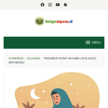
Skip
to
content
MENU
HOMEPAGE
/
ALQURAN
/
TADDABUR SURAT AN NABA LATIN AUDIO
MP3 MERDU