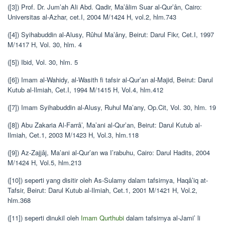
([3]) Prof. Dr. Jum’ah Ali Abd. Qadir, Ma’âlim Suar al-Qur’ân, Cairo:
Universitas al-Azhar, cet.I, 2004 M/1424 H, vol.2, hlm.743
([4]) Syihabuddin al-Alusy, Rûhul Ma’âny, Beirut: Darul Fikr, Cet.I, 1997
M/1417 H, Vol. 30, hlm. 4
([5]) Ibid, Vol. 30, hlm. 5
([6]) Imam al-Wahidy, al-Wasith fi tafsir al-Qur’an al-Majid, Beirut: Darul
Kutub al-Ilmiah, Cet.I, 1994 M/1415 H, Vol.4, hlm.412
([7]) Imam Syihabuddin al-Alusy, Ruhul Ma’any, Op.Cit, Vol. 30, hlm. 19
([8]) Abu Zakaria Al-Farrâ’, Ma’ani al-Qur’an, Beirut: Darul Kutub al-
Ilmiah, Cet.1, 2003 M/1423 H, Vol.3, hlm.118
([9]) Az-Zajjâj, Ma’ani al-Qur’an wa I’rabuhu, Cairo: Darul Hadits, 2004
M/1424 H, Vol.5, hlm.213
([10]) seperti yang disitir oleh As-Sulamy dalam tafsirnya, Haqâ’iq at-
Tafsir, Beirut: Darul Kutub al-Ilmiah, Cet.1, 2001 M/1421 H, Vol.2,
hlm.368
([11]) seperti dinukil oleh
Imam Qurthubi
dalam tafsirnya al-Jami’ li