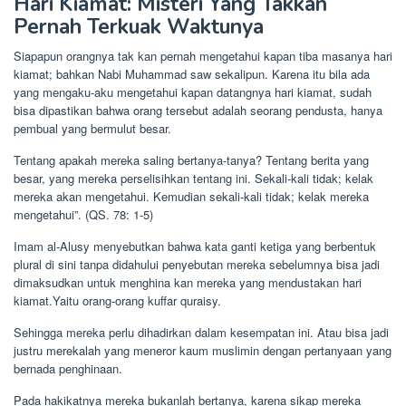
Hari Kiamat: Misteri Yang Takkan
Pernah Terkuak Waktunya
Siapapun orangnya tak kan pernah mengetahui kapan tiba masanya hari
kiamat; bahkan Nabi Muhammad saw sekalipun. Karena itu bila ada
yang mengaku-aku mengetahui kapan datangnya hari kiamat, sudah
bisa dipastikan bahwa orang tersebut adalah seorang pendusta, hanya
pembual yang bermulut besar.
Tentang apakah mereka saling bertanya-tanya? Tentang berita yang
besar, yang mereka perselisihkan tentang ini. Sekali-kali tidak; kelak
mereka akan mengetahui. Kemudian sekali-kali tidak; kelak mereka
mengetahui”. (QS. 78: 1-5)
Imam al-Alusy menyebutkan bahwa kata ganti ketiga yang berbentuk
plural di sini tanpa didahului penyebutan mereka sebelumnya bisa jadi
dimaksudkan untuk menghina kan mereka yang mendustakan hari
kiamat.Yaitu orang-orang kuffar quraisy.
Sehingga mereka perlu dihadirkan dalam kesempatan ini. Atau bisa jadi
justru merekalah yang meneror kaum muslimin dengan pertanyaan yang
bernada penghinaan.
Pada hakikatnya mereka bukanlah bertanya, karena sikap mereka