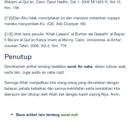
Ahkami al-Qur’an, Cairo: Darul Hadits, Cet.1, 2002 M/1423 H, Vol.10,
hlm. 156
([12])Dan Aku tidak menciptakan jin dan manusia melainkan supaya
mereka menyembah-Ku. (QS. Adz-Dzariyat: 56)
([13]) lihat tesis penulis: Kitab Lawami’ al Burhan wa Qawathi’ al-Bayan
fi Ma’ani al-Qur’an Karya Imam al-Ma’iny, Cairo: Universitas al-Azhar
Jurusan Tafsir, 2006, Vol.2, hlm. 779
Penutup
Demikianlah artikel tentang tadabbur
surat An naba
, dalam tulisan arab
serta lain. Juga audio an naba mp3.
Semoga Allah menjadikan kita orang-orang yang dimuliakan dengan
balasan pahala kebaikan dan semua kekhilafan serta kesalahan kita
diampuni dan ditutup oleh Allah swt dengan kasih saying-Nya. Amin.
Baca artikel lain tentang
surat nuh