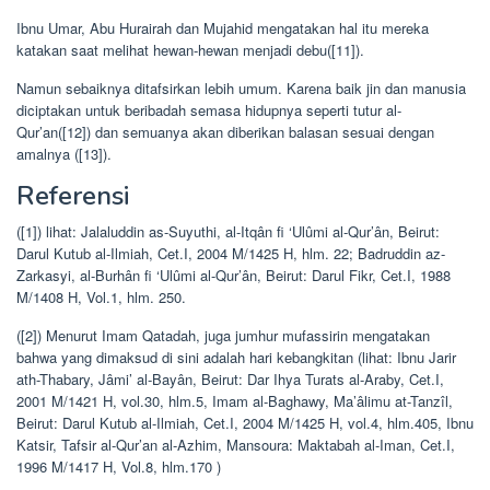
Ibnu Umar, Abu Hurairah dan Mujahid mengatakan hal itu mereka
katakan saat melihat hewan-hewan menjadi debu([11]).
Namun sebaiknya ditafsirkan lebih umum. Karena baik jin dan manusia
diciptakan untuk beribadah semasa hidupnya seperti tutur al-
Qur’an([12]) dan semuanya akan diberikan balasan sesuai dengan
amalnya ([13]).
Referensi
([1]) lihat: Jalaluddin as-Suyuthi, al-Itqân fi ‘Ulûmi al-Qur’ân, Beirut:
Darul Kutub al-Ilmiah, Cet.I, 2004 M/1425 H, hlm. 22; Badruddin az-
Zarkasyi, al-Burhân fi ‘Ulûmi al-Qur’ân, Beirut: Darul Fikr, Cet.I, 1988
M/1408 H, Vol.1, hlm. 250.
([2]) Menurut Imam Qatadah, juga jumhur mufassirin mengatakan
bahwa yang dimaksud di sini adalah hari kebangkitan (lihat: Ibnu Jarir
ath-Thabary, Jâmi’ al-Bayân, Beirut: Dar Ihya Turats al-Araby, Cet.I,
2001 M/1421 H, vol.30, hlm.5, Imam al-Baghawy, Ma’âlimu at-Tanzîl,
Beirut: Darul Kutub al-Ilmiah, Cet.I, 2004 M/1425 H, vol.4, hlm.405, Ibnu
Katsir, Tafsir al-Qur’an al-Azhim, Mansoura: Maktabah al-Iman, Cet.I,
1996 M/1417 H, Vol.8, hlm.170 )