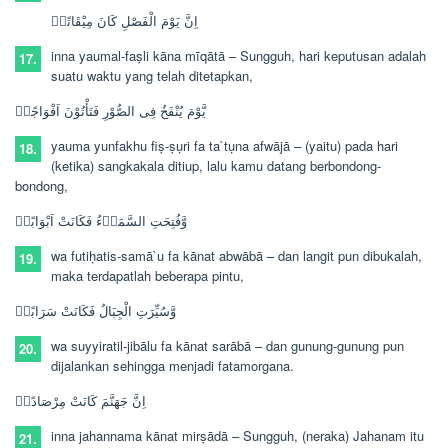
اِنَّ يَوْمَ الْفَصْلِ كَانَ مِيْقَاتًاۙ
inna yaumal-faṣli kāna mīqātā –
Sungguh, hari keputusan adalah
17.
suatu waktu yang telah ditetapkan,
يَّوْمَ يُنْفَخُ فِى الصُّوْرِ فَتَأْتُوْنَ اَفْوَاجًاۙ
yauma yunfakhu fiṣ-ṣụri fa ta`tụna afwājā –
(yaitu) pada hari
18.
(ketika) sangkakala ditiup, lalu kamu datang berbondong-
bondong,
وَّفُتِحَتِ السَّمَاۤءُ فَكَانَتْ اَبْوَابًاۙ
wa futiḥatis-samā`u fa kānat abwābā –
dan langit pun dibukalah,
19.
maka terdapatlah beberapa pintu,
وَّسُيِّرَتِ الْجِبَالُ فَكَانَتْ سَرَابًاۗ
wa suyyiratil-jibālu fa kānat sarābā –
dan gunung-gunung pun
20.
dijalankan sehingga menjadi fatamorgana.
اِنَّ جَهَنَّمَ كَانَتْ مِرْصَادًاۙ
inna jahannama kānat mirṣādā –
Sungguh, (neraka) Jahanam itu
21.