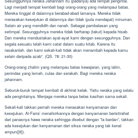
Sesungguhnya neraka Jahannam itu (padanya) ada tempat pengintai.
Lagi menjadi tempat kembali bagi orang-orang yang melampaui batas.
Mereka tinggal di dalamnya berabad-abad lamanya. Mereka tidak
merasakan kesejukan di dalamnya dan tidak (pula mendapat) minuman.
Selain air yang mendidih dan nanah. Sebagai pambalasan yang
setimpal. Sesungguhnya mereka tidak berharap (takut) kepada hisab.
Dan mereka mendustakan ayat-ayat kami dengan sesungguhnya. Dan
segala sesuatu telah kami catat dalam suatu kitab. Karena itu
rasakanlah. dan kami sekali-kali tidak akan menambah kepada kamu
selain daripada azab”. (QS. 78: 21-30)
Orang-orang zhalim yang melampau batas kewajaran, yang lalim,
penindas yang lemah, culas dan serakah. Bagi mereka neraka
jahannam.
Seburuk-buruk tempat kembali di akhirat kelak. Yaitu neraka yang selalu
ada pengintainya. Menjaga mereka tanpa belas kasihan sama sekali.
Sekali-kali takkan pernah mereka merasakan kenyamanan dan
kesejukan. Al-Farra’ menafsirkannya dengan kenyamanan beristirahat
dari panasnya hawa neraka sehingga disebut dengan ”la bardan”, takkan
ada kesejukan dan kenyamanan dari siksa neraka yang tak kenal
ampun([8]).