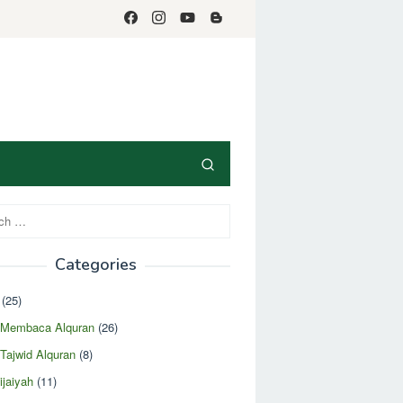
Categories
(25)
r Membaca Alquran
(26)
 Tajwid Alquran
(8)
ijaiyah
(11)