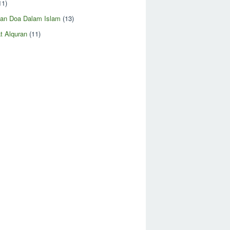
11)
an Doa Dalam Islam
(13)
t Alquran
(11)