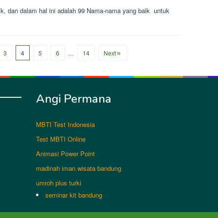
, dan dalam hal ini adalah 99 Nama-nama yang baik untuk
3
4
5
6
…
14
Next
Angi Permana
MBTI Test Indonesia
Test MBTI Online
Animasi Power Point
madinah iman wisata bandung
umroh plus turki
seminar kit bandung