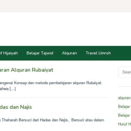
f Hijaiyah
Belajar Tajwid
Alquran
Travel Umroh
ran Alquran Rubaiyat
Search
for:
n mengenai Konsep dan metode pembelajaran alquran Rubaiyat.
,bahwa […]
alquran
das dan Najis
Belaja
Belajar
iqih Thaharah Bersuci dari Hadas dan Najis, Bersuci atau dalam
Huruf H