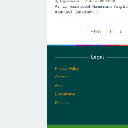
By
Angi Permana
Posted on
18/09/2020
Asmaul Husna adalah Nama-nama Yang Baik
Allah SWT. Dan dalam […]
Prev
1
2
Legal
Privacy Policy
Contact
About
Disclamimer
Sitemap