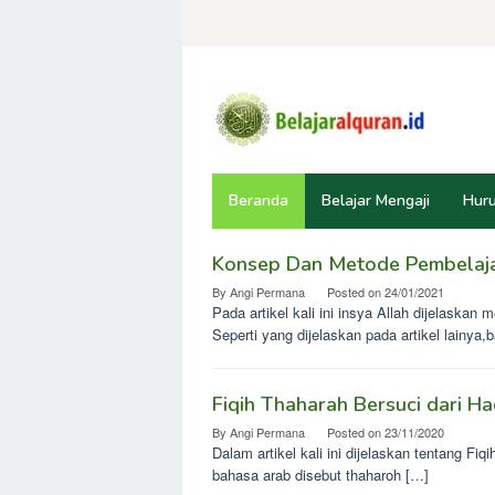
Skip
to
content
Beranda
Belajar Mengaji
Huru
Konsep Dan Metode Pembelaja
Belajar
By
Angi Permana
Posted on
24/01/2021
alquran
Pada artikel kali ini insya Allah dijelaska
Seperti yang dijelaskan pada artikel lainya
Fiqih Thaharah Bersuci dari Ha
By
Angi Permana
Posted on
23/11/2020
Dalam artikel kali ini dijelaskan tentang F
bahasa arab disebut thaharoh […]